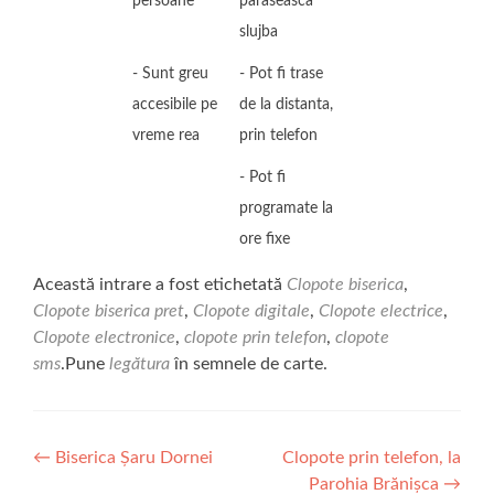
persoane
paraseasca
slujba
- Sunt greu
- Pot fi trase
accesibile pe
de la distanta,
vreme rea
prin telefon
- Pot fi
programate la
ore fixe
Această intrare a fost etichetată
Clopote biserica
,
Clopote biserica pret
,
Clopote digitale
,
Clopote electrice
,
Clopote electronice
,
clopote prin telefon
,
clopote
sms
.Pune
legătura
în semnele de carte.
Navigare
←
Biserica Șaru Dornei
Clopote prin telefon, la
Parohia Brănişca
→