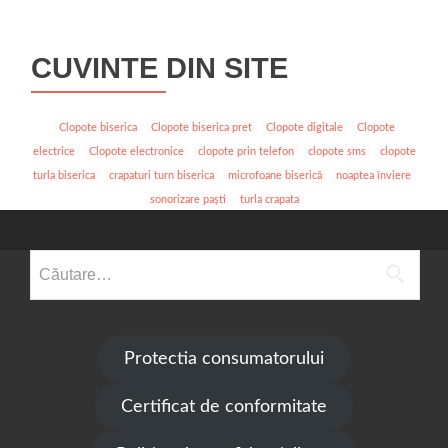
în
articole
CUVINTE DIN SITE
Clopote biserica
Clopote biserica pret
Clopote digitale
Clopote
electrice
Clopote electronice
clopote prin telefon
clopote sms
clopote
turla biserica
crapaturi turn biserica
microfoane biserică
noaptea înviere
sonorizare paști
turla crapata
Caută
după:
Protectia consumatorului
Certificat de conformitate