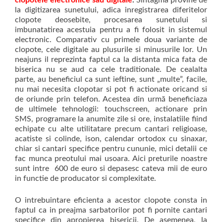
la digitizarea sunetului, adica inregistrarea diferitelor
clopote deosebite, procesarea sunetului si
imbunatatirea acestuia pentru a fi folosit in sistemul
electronic. Comparativ cu primele doua variante de
clopote, cele digitale au plusurile si minusurile lor. Un
neajuns il reprezinta faptul ca la distanta mica fata de
biserica nu se aud ca cele traditionale. De cealalta
parte, au beneficiul ca sunt ieftine, sunt „multe”, facile,
nu mai necesita clopotar si pot fi actionate oricand si
de oriunde prin telefon. Acestea din urmă beneficiaza
de ultimele tehnologii: touchscreen, actionare prin
SMS, programare la anumite zile si ore, instalatiile fiind
echipate cu alte utilitatare precum cantari religioase,
acatiste si colinde, ison, calendar ortodox cu sinaxar,
chiar si cantari specifice pentru cununie, mici detalii ce
fac munca preotului mai usoara. Aici preturile noastre
sunt intre 600 de euro si depasesc cateva mii de euro
in functie de producator si complexitate.
O intrebuintare eficienta a acestor clopote consta in
faptul ca in preajma sarbatorilor pot fi pornite cantari
specifice din apropierea bisericii. De asemenea, la