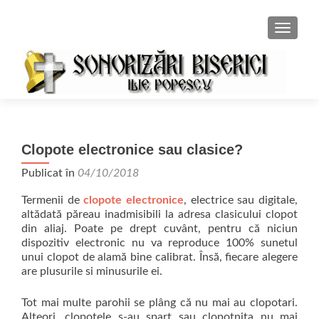
COMUT
Clopote electronice sau clasice?
Publicat în
04/10/2018
Termenii de
clopote electronice
, electrice sau digitale,
altădată păreau inadmisibili la adresa clasicului clopot
din aliaj. Poate pe drept cuvânt, pentru că niciun
dispozitiv electronic nu va reproduce 100% sunetul
unui clopot de alamă bine calibrat. Însă, fiecare alegere
are plusurile si minusurile ei.
Tot mai multe parohii se plâng că nu mai au clopotari.
Alteori, clopotele s-au spart sau clopotnița nu mai